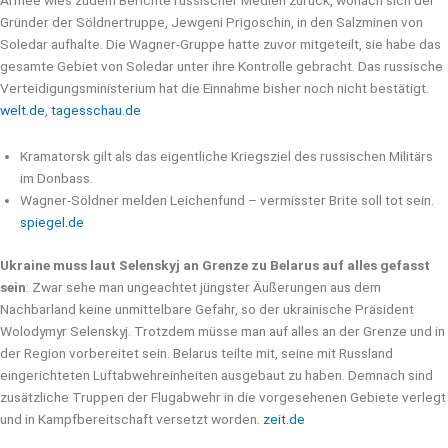
Armee wies zudem Berichte russischer Medien zurück, wonach sich der
Gründer der Söldnertruppe, Jewgeni Prigoschin, in den Salzminen von
Soledar aufhalte. Die Wagner-Gruppe hatte zuvor mitgeteilt, sie habe das
gesamte Gebiet von Soledar unter ihre Kontrolle gebracht. Das russische
Verteidigungsministerium hat die Einnahme bisher noch nicht bestätigt.
welt.de
,
tagesschau.de
Kramatorsk gilt als das eigentliche Kriegsziel des russischen Militärs
im Donbass.
Wagner-Söldner melden Leichenfund – vermisster Brite soll tot sein.
spiegel.de
Ukraine muss laut Selenskyj an Grenze zu Belarus auf alles gefasst
sein
: Zwar sehe man ungeachtet jüngster Äußerungen aus dem
Nachbarland keine unmittelbare Gefahr, so der ukrainische Präsident
Wolodymyr Selenskyj. Trotzdem müsse man auf alles an der Grenze und in
der Region vorbereitet sein. Belarus teilte mit, seine mit Russland
eingerichteten Luftabwehreinheiten ausgebaut zu haben. Demnach sind
zusätzliche Truppen der Flugabwehr in die vorgesehenen Gebiete verlegt
und in Kampfbereitschaft versetzt worden.
zeit.de