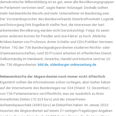
demokratische Willensbildung ist es gut, wenn alle Bevölkerungsgruppen
im Parlament vertreten sind“, sagte Rainer Holznagel. Deshalb sollten
mehr handwerkliche Berufe und mehr Unternehmer im Bundestag sein.
Der Vorstandssprecher des Bundesverbands Güterkraftverkehr Logistik
und Entsorgung Dirk Engelhardt stellte fest, die Interessen der hart
arbeitenden Bevölkerung würden nicht berücksichtigt. Folge: Es seien
unter anderem Kosten für Pendler und Lkw-Fahrer zu hoch. Ähnliche
Kritiken kamen von Professor Armin Schäfer und CDU-Politiker Hermann
Färber. 192 der 736 Bundestagsabgeordneten studieren Rechts- oder
Staatswissenschaften, rund 30 Prozent arbeiten im öffentlichen Dienst.
Selbstständig im Handwerk, Gewerbe, Handel und Industrie sind nur 22
der 736 Abgeordneten.
bild.de
,
oldenburger-onlinezeitung.de
Nebeneinkünfte der Abgeordneten noch immer nicht öffentlich
:
Eigentlich sollten die Informationen schon vorliegen, aber bisher haben
auf der Internetseite des Bundestages nur 324 (Stand: 12. Dezember)
von 736 Parlamentariern veröffentlicht, was sie zusätzlich zu ihren
monatlichen Diäten (10.323 Euro) und der steuerfreien
Aufwandspauschale (4583 Euro) an Einkünften haben. Im Januar 2022
mussten die Abgeordneten auf einem 21-seitigen Fragebogen Angaben