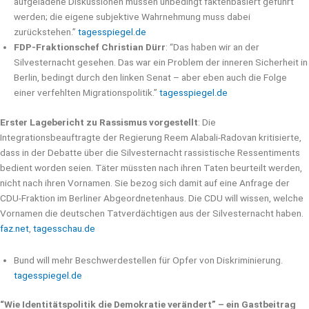
aufgeladene Diskussionen müssen unbedingt faktenbasiert geführt
werden; die eigene subjektive Wahrnehmung muss dabei
zurückstehen.”
tagesspiegel.de
FDP-Fraktionschef Christian Dürr
: “Das haben wir an der
Silvesternacht gesehen. Das war ein Problem der inneren Sicherheit in
Berlin, bedingt durch den linken Senat – aber eben auch die Folge
einer verfehlten Migrationspolitik.”
tagesspiegel.de
Erster Lagebericht zu Rassismus vorgestellt
: Die
Integrationsbeauftragte der Regierung Reem Alabali-Radovan kritisierte,
dass in der Debatte über die Silvesternacht rassistische Ressentiments
bedient worden seien. Täter müssten nach ihren Taten beurteilt werden,
nicht nach ihren Vornamen. Sie bezog sich damit auf eine Anfrage der
CDU-Fraktion im Berliner Abgeordnetenhaus. Die CDU will wissen, welche
Vornamen die deutschen Tatverdächtigen aus der Silvesternacht haben.
faz.net
,
tagesschau.de
Bund will mehr Beschwerdestellen für Opfer von Diskriminierung.
tagesspiegel.de
“Wie Identitätspolitik die Demokratie verändert” – ein Gastbeitrag