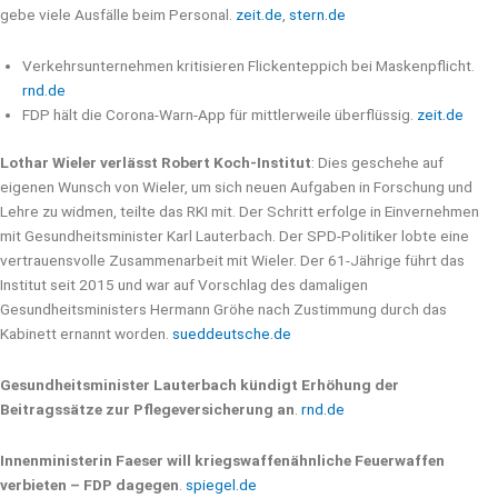
gebe viele Ausfälle beim Personal.
zeit.de
,
stern.de
Verkehrsunternehmen kritisieren Flickenteppich bei Maskenpflicht.
rnd.de
FDP hält die Corona-Warn-App für mittlerweile überflüssig.
zeit.de
Lothar Wieler verlässt Robert Koch-Institut
: Dies geschehe auf
eigenen Wunsch von Wieler, um sich neuen Aufgaben in Forschung und
Lehre zu widmen, teilte das RKI mit. Der Schritt erfolge in Einvernehmen
mit Gesundheitsminister Karl Lauterbach. Der SPD-Politiker lobte eine
vertrauensvolle Zusammenarbeit mit Wieler. Der 61-Jährige führt das
Institut seit 2015 und war auf Vorschlag des damaligen
Gesundheitsministers Hermann Gröhe nach Zustimmung durch das
Kabinett ernannt worden.
sueddeutsche.de
Gesundheitsminister Lauterbach kündigt Erhöhung der
Beitragssätze zur Pflegeversicherung an
.
rnd.de
Innenministerin Faeser will kriegswaffenähnliche Feuerwaffen
verbieten – FDP dagegen
.
spiegel.de