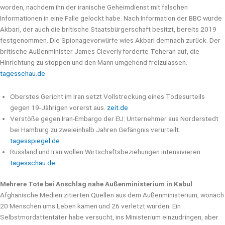
worden, nachdem ihn der iranische Geheimdienst mit falschen
Informationen in eine Falle gelockt habe. Nach Information der BBC wurde
Akbari, der auch die britische Staatsbürgerschaft besitzt, bereits 2019
festgenommen. Die Spionagevorwürfe wies Akbari demnach zurück. Der
britische Außenminister James Cleverly forderte Teheran auf, die
Hinrichtung zu stoppen und den Mann umgehend freizulassen.
tagesschau.de
Oberstes Gericht im Iran setzt Vollstreckung eines Todesurteils
gegen 19-Jährigen vorerst aus.
zeit.de
Verstöße gegen Iran-Embargo der EU: Unternehmer aus Norderstedt
bei Hamburg zu zweieinhalb Jahren Gefängnis verurteilt.
tagesspiegel.de
Russland und Iran wollen Wirtschaftsbeziehungen intensivieren.
tagesschau.de
Mehrere Tote bei Anschlag nahe Außenministerium in Kabul
:
Afghanische Medien zitierten Quellen aus dem Außenministerium, wonach
20 Menschen ums Leben kamen und 26 verletzt wurden. Ein
Selbstmordattentäter habe versucht, ins Ministerium einzudringen, aber