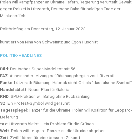
Polen will Kampfpanzer an Ukraine liefern, Regierung verurteilt Gewalt
gegen Polizei in Lützerath, Deutsche Bahn für baldiges Ende der
Maskenpflicht
Politbriefing am Donnerstag, 12. Januar 2023
kuratiert von Nina von Schweinitz und Egon Huschitt
POLITIK-HEADLINES
Bild
: Deutsches Super-Model tot mit 56
FAZ
: Auseinandersetzung bei Räumungsbeginn von Lützerath
Funke
: Lützerath-Räumung: Habeck sieht Ort als “das falsche Symbol”
Handelsblatt
: Neuer Plan für Galeria
RND
: SPD-Fraktion will Bafög ohne Rückzahlung
SZ
: Ein Protest-Symbol wird geräumt
Tagesspiegel
: Panzer für die Ukraine: Polen will Koalition für Leopard-
Lieferung
taz
: Lützerath bleibt … ein Problem für die Grünen
Welt
: Polen will Leopard-Panzer an die Ukraine abgeben
Zeit
: Zwölf Ideen für eine bessere Zukunft