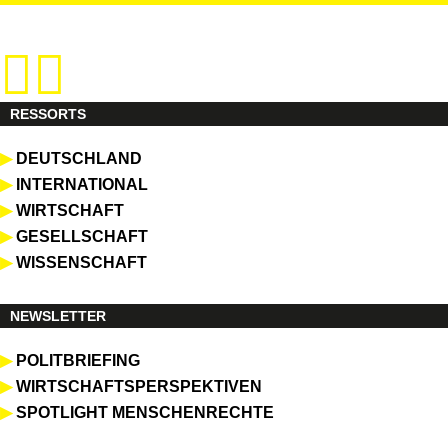
Zum
Inhalt
springen
RESSORTS
▶
DEUTSCHLAND
▶
INTERNATIONAL
▶
WIRTSCHAFT
▶
GESELLSCHAFT
▶
WISSENSCHAFT
NEWSLETTER
▶
POLITBRIEFING
▶
WIRTSCHAFTSPERSPEKTIVEN
▶
SPOTLIGHT MENSCHENRECHTE