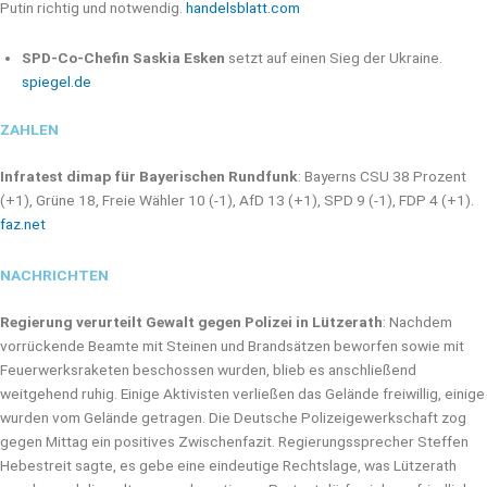
Putin richtig und notwendig.
handelsblatt.com
SPD-Co-Chefin Saskia Esken
setzt auf einen Sieg der Ukraine.
spiegel.de
ZAHLEN
Infratest dimap für Bayerischen Rundfunk
: Bayerns CSU 38 Prozent
(+1), Grüne 18, Freie Wähler 10 (-1), AfD 13 (+1), SPD 9 (-1), FDP 4 (+1).
faz.net
NACHRICHTEN
Regierung verurteilt Gewalt gegen Polizei in Lützerath
: Nachdem
vorrückende Beamte mit Steinen und Brandsätzen beworfen sowie mit
Feuerwerksraketen beschossen wurden, blieb es anschließend
weitgehend ruhig. Einige Aktivisten verließen das Gelände freiwillig, einige
wurden vom Gelände getragen. Die Deutsche Polizeigewerkschaft zog
gegen Mittag ein positives Zwischenfazit. Regierungssprecher Steffen
Hebestreit sagte, es gebe eine eindeutige Rechtslage, was Lützerath