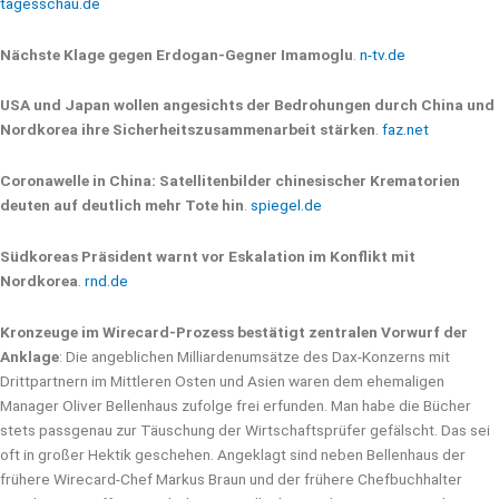
tagesschau.de
Nächste Klage gegen Erdogan-Gegner Imamoglu
.
n-tv.de
USA und Japan wollen angesichts der Bedrohungen durch China und
Nordkorea ihre Sicherheitszusammenarbeit stärken
.
faz.net
Coronawelle in China: Satellitenbilder chinesischer Krematorien
deuten auf deutlich mehr Tote hin
.
spiegel.de
Südkoreas Präsident warnt vor Eskalation im Konflikt mit
Nordkorea
.
rnd.de
Kronzeuge im Wirecard-Prozess bestätigt zentralen Vorwurf der
Anklage
: Die angeblichen Milliardenumsätze des Dax-Konzerns mit
Drittpartnern im Mittleren Osten und Asien waren dem ehemaligen
Manager Oliver Bellenhaus zufolge frei erfunden. Man habe die Bücher
stets passgenau zur Täuschung der Wirtschaftsprüfer gefälscht. Das sei
oft in großer Hektik geschehen. Angeklagt sind neben Bellenhaus der
frühere Wirecard-Chef Markus Braun und der frühere Chefbuchhalter