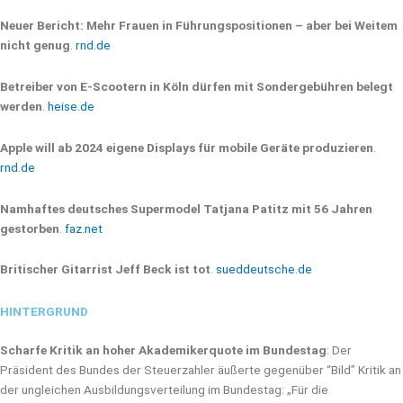
Neuer Bericht: Mehr Frauen in Führungspositionen – aber bei Weitem
nicht genug
.
rnd.de
Betreiber von E-Scootern in Köln dürfen mit Sondergebühren belegt
werden
.
heise.de
Apple will ab 2024 eigene Displays für mobile Geräte produzieren
.
rnd.de
Namhaftes deutsches Supermodel Tatjana Patitz mit 56 Jahren
gestorben
.
faz.net
Britischer Gitarrist Jeff Beck ist tot
.
sueddeutsche.de
HINTERGRUND
Scharfe Kritik an hoher Akademikerquote im Bundestag
: Der
Präsident des Bundes der Steuerzahler äußerte gegenüber “Bild” Kritik an
der ungleichen Ausbildungsverteilung im Bundestag: „Für die