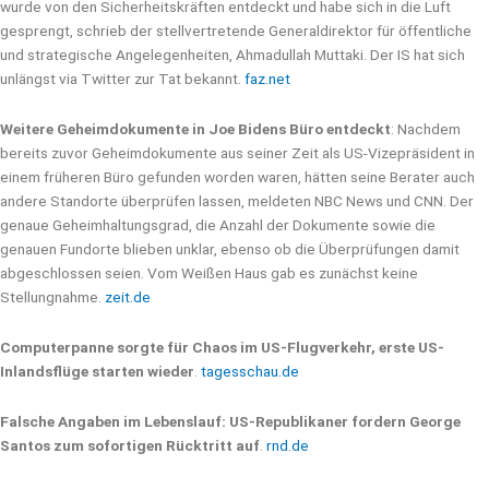
wurde von den Sicherheitskräften entdeckt und habe sich in die Luft
gesprengt, schrieb der stellvertretende Generaldirektor für öffentliche
und strategische Angelegenheiten, Ahmadullah Muttaki. Der IS hat sich
unlängst via Twitter zur Tat bekannt.
faz.net
Weitere Geheimdokumente in Joe Bidens Büro entdeckt
: Nachdem
bereits zuvor Geheimdokumente aus seiner Zeit als US-Vizepräsident in
einem früheren Büro gefunden worden waren, hätten seine Berater auch
andere Standorte überprüfen lassen, meldeten NBC News und CNN. Der
genaue Geheimhaltungsgrad, die Anzahl der Dokumente sowie die
genauen Fundorte blieben unklar, ebenso ob die Überprüfungen damit
abgeschlossen seien. Vom Weißen Haus gab es zunächst keine
Stellungnahme.
zeit.de
Computerpanne sorgte für Chaos im US-Flugverkehr, erste US-
Inlandsflüge starten wieder
.
tagesschau.de
Falsche Angaben im Lebenslauf: US-Republikaner fordern George
Santos zum sofortigen Rücktritt auf
.
rnd.de