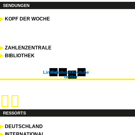
SENDUNGEN
▶
KOPF DER WOCHE
▶
ZAHLENZENTRALE
▶
BIBLIOTHEK
Linkedin
Facebook
X-
Youtube
twitter
RESSORTS
▶
DEUTSCHLAND
▶
INTERNATIONAL