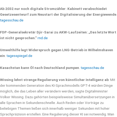
Ab 2032 nur noch digitale Stromzähler: Kabinett verabschiedet
Gesetzesentwurf zum Neustart der Digitalisierung der Energiewende
.
tagesschau.de
FDP-Generalsekretär Djir-Sarai zu AKW-Laufzeiten: „Das letzte Wort
ist nicht gesprochen.”
rnd.de
Umwelthilfe legt Widerspruch gegen LNG-Betrieb in Wilhelmshaven
ein
.
tagesspiegel.de
Kasachstan kann Öl nach Deutschland pumpen
.
tagesschau.de
Wissing lehnt strenge Regulierung von künstlicher Intelligenz ab
: Mit
der kommenden Generation des KI-Sprachmodells GPT-4 würden Dinge
möglich, die das Leben aller verändern werden, sagte Digitalminister
Volker Wissing. Dazu gehörten beispielsweise Simultanübersetzungen in
alle Sprachen in Sekundenschnelle. Auch Reden oder Vorträge zu
beliebigen Themen ließen sich innerhalb weniger Sekunden mit hoher
Sprachpräzision erstellen. Eine Regulierung dieser KI sei notwendig. Man