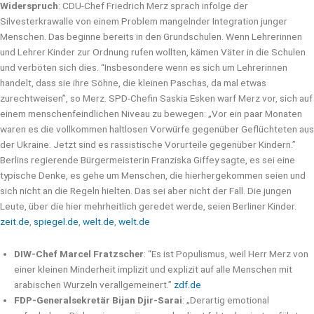
Widerspruch
: CDU-Chef Friedrich Merz sprach infolge der
Silvesterkrawalle von einem Problem mangelnder Integration junger
Menschen. Das beginne bereits in den Grundschulen. Wenn Lehrerinnen
und Lehrer Kinder zur Ordnung rufen wollten, kämen Väter in die Schulen
und verböten sich dies. “Insbesondere wenn es sich um Lehrerinnen
handelt, dass sie ihre Söhne, die kleinen Paschas, da mal etwas
zurechtweisen”, so Merz. SPD-Chefin Saskia Esken warf Merz vor, sich auf
einem menschenfeindlichen Niveau zu bewegen: „Vor ein paar Monaten
waren es die vollkommen haltlosen Vorwürfe gegenüber Geflüchteten aus
der Ukraine. Jetzt sind es rassistische Vorurteile gegenüber Kindern.”
Berlins regierende Bürgermeisterin Franziska Giffey sagte, es sei eine
typische Denke, es gehe um Menschen, die hierhergekommen seien und
sich nicht an die Regeln hielten. Das sei aber nicht der Fall. Die jungen
Leute, über die hier mehrheitlich geredet werde, seien Berliner Kinder.
zeit.de
,
spiegel.de
,
welt.de
,
welt.de
DIW-Chef Marcel Fratzscher
: “Es ist Populismus, weil Herr Merz von
einer kleinen Minderheit implizit und explizit auf alle Menschen mit
arabischen Wurzeln verallgemeinert.”
zdf.de
FDP-Generalsekretär Bijan Djir-Sarai
: „Derartig emotional