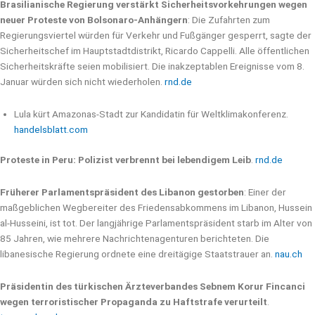
Brasilianische Regierung verstärkt Sicherheitsvorkehrungen wegen
neuer Proteste von Bolsonaro-Anhängern
: Die Zufahrten zum
Regierungsviertel würden für Verkehr und Fußgänger gesperrt, sagte der
Sicherheitschef im Hauptstadtdistrikt, Ricardo Cappelli. Alle öffentlichen
Sicherheitskräfte seien mobilisiert. Die inakzeptablen Ereignisse vom 8.
Januar würden sich nicht wiederholen.
rnd.de
Lula kürt Amazonas-Stadt zur Kandidatin für Weltklimakonferenz.
handelsblatt.com
Proteste in Peru: Polizist verbrennt bei lebendigem Leib
.
rnd.de
Früherer Parlamentspräsident des Libanon gestorben
: Einer der
maßgeblichen Wegbereiter des Friedensabkommens im Libanon, Hussein
al-Husseini, ist tot. Der langjährige Parlamentspräsident starb im Alter von
85 Jahren, wie mehrere Nachrichtenagenturen berichteten. Die
libanesische Regierung ordnete eine dreitägige Staatstrauer an.
nau.ch
Präsidentin des türkischen Ärzteverbandes Sebnem Korur Fincanci
wegen terroristischer Propaganda zu Haftstrafe verurteilt
.