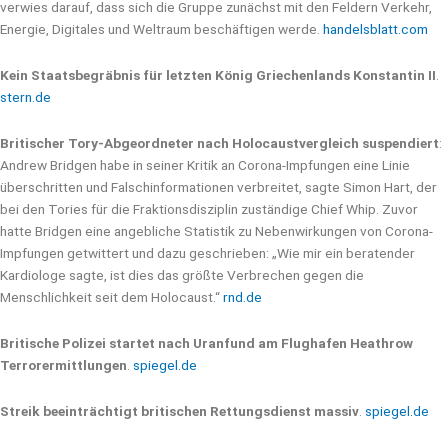
verwies darauf, dass sich die Gruppe zunächst mit den Feldern Verkehr,
Energie, Digitales und Weltraum beschäftigen werde.
handelsblatt.com
Kein Staatsbegräbnis für letzten König Griechenlands Konstantin II
.
stern.de
Britischer Tory-Abgeordneter nach Holocaustvergleich suspendiert
:
Andrew Bridgen habe in seiner Kritik an Corona-Impfungen eine Linie
überschritten und Falschinformationen verbreitet, sagte Simon Hart, der
bei den Tories für die Fraktionsdisziplin zuständige Chief Whip. Zuvor
hatte Bridgen eine angebliche Statistik zu Nebenwirkungen von Corona-
Impfungen getwittert und dazu geschrieben: „Wie mir ein beratender
Kardiologe sagte, ist dies das größte Verbrechen gegen die
Menschlichkeit seit dem Holocaust.“
rnd.de
Britische Polizei startet nach Uranfund am Flughafen Heathrow
Terrorermittlungen
.
spiegel.de
Streik beeinträchtigt britischen Rettungsdienst massiv
.
spiegel.de