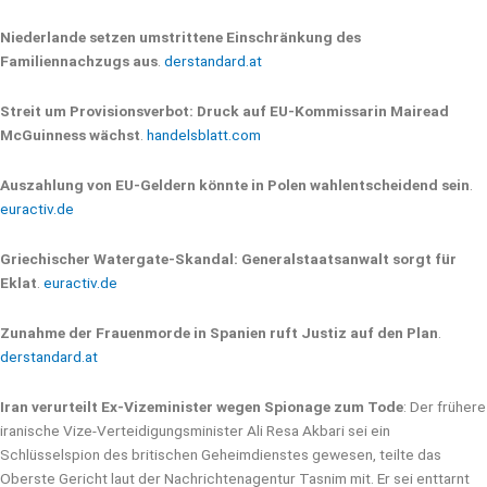
Niederlande setzen umstrittene Einschränkung des
Familiennachzugs aus
.
derstandard.at
Streit um Provisionsverbot: Druck auf EU-Kommissarin Mairead
McGuinness wächst
.
handelsblatt.com
Auszahlung von EU-Geldern könnte in Polen wahlentscheidend sein
.
euractiv.de
Griechischer Watergate-Skandal: Generalstaatsanwalt sorgt für
Eklat
.
euractiv.de
Zunahme der Frauenmorde in Spanien ruft Justiz auf den Plan
.
derstandard.at
Iran verurteilt Ex-Vizeminister wegen Spionage zum Tode
: Der frühere
iranische Vize-Verteidigungsminister Ali Resa Akbari sei ein
Schlüsselspion des britischen Geheimdienstes gewesen, teilte das
Oberste Gericht laut der Nachrichtenagentur Tasnim mit. Er sei enttarnt