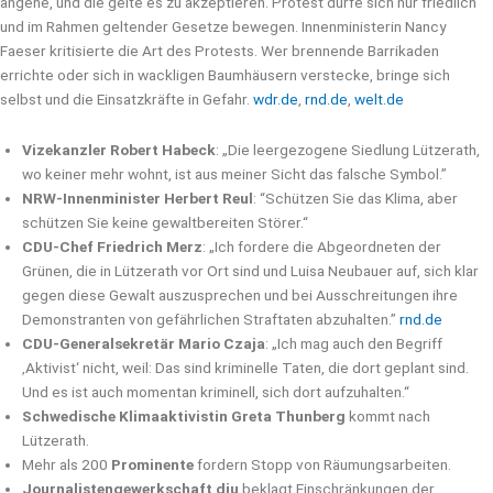
angehe, und die gelte es zu akzeptieren. Protest dürfe sich nur friedlich
und im Rahmen geltender Gesetze bewegen. Innenministerin Nancy
Faeser kritisierte die Art des Protests. Wer brennende Barrikaden
errichte oder sich in wackligen Baumhäusern verstecke, bringe sich
selbst und die Einsatzkräfte in Gefahr.
wdr.de
,
rnd.de
,
welt.de
Vizekanzler Robert Habeck
: „Die leergezogene Siedlung Lützerath,
wo keiner mehr wohnt, ist aus meiner Sicht das falsche Symbol.”
NRW-Innenminister Herbert Reul
: “Schützen Sie das Klima, aber
schützen Sie keine gewaltbereiten Störer.“
CDU-Chef Friedrich Merz
: „Ich fordere die Abgeordneten der
Grünen, die in Lützerath vor Ort sind und Luisa Neubauer auf, sich klar
gegen diese Gewalt auszusprechen und bei Ausschreitungen ihre
Demonstranten von gefährlichen Straftaten abzuhalten.”
rnd.de
CDU-Generalsekretär Mario Czaja
: „Ich mag auch den Begriff
‚Aktivist‘ nicht, weil: Das sind kriminelle Taten, die dort geplant sind.
Und es ist auch momentan kriminell, sich dort aufzuhalten.“
Schwedische Klimaaktivistin Greta Thunberg
kommt nach
Lützerath.
Mehr als 200
Prominente
fordern Stopp von Räumungsarbeiten.
Journalistengewerkschaft dju
beklagt Einschränkungen der