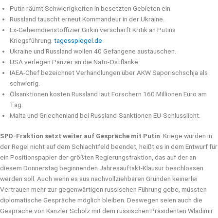
Putin räumt Schwierigkeiten in besetzten Gebieten ein.
Russland tauscht erneut Kommandeur in der Ukraine.
Ex-Geheimdienstoffizier Girkin verschärft Kritik an Putins
Kriegsführung.
tagesspiegel.de
Ukraine und Russland wollen 40 Gefangene austauschen.
USA verlegen Panzer an die Nato-Ostflanke.
IAEA-Chef bezeichnet Verhandlungen über AKW Saporischschja als
schwierig.
Ölsanktionen kosten Russland laut Forschern 160 Millionen Euro am
Tag.
Malta und Griechenland bei Russland-Sanktionen EU-Schlusslicht.
SPD-Fraktion setzt weiter auf Gespräche mit Putin
: Kriege würden in
der Regel nicht auf dem Schlachtfeld beendet, heißt es in dem Entwurf für
ein Positionspapier der größten Regierungsfraktion, das auf der an
diesem Donnerstag beginnenden Jahresauftakt-Klausur beschlossen
werden soll. Auch wenn es aus nachvollziehbaren Gründen keinerlei
Vertrauen mehr zur gegenwärtigen russischen Führung gebe, müssten
diplomatische Gespräche möglich bleiben. Deswegen seien auch die
Gespräche von Kanzler Scholz mit dem russischen Präsidenten Wladimir