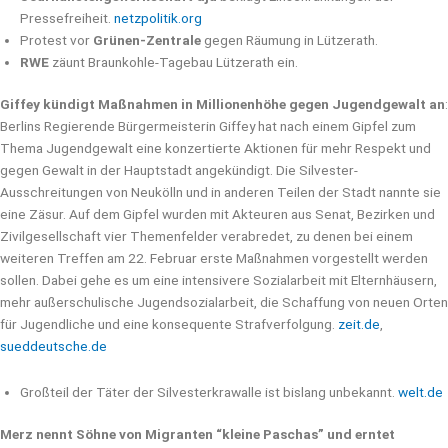
Pressefreiheit.
netzpolitik.org
Protest vor
Grünen-Zentrale
gegen Räumung in Lützerath.
RWE
zäunt Braunkohle-Tagebau Lützerath ein.
Giffey kündigt Maßnahmen in Millionenhöhe gegen Jugendgewalt an
:
Berlins Regierende Bürgermeisterin Giffey hat nach einem Gipfel zum
Thema Jugendgewalt eine konzertierte Aktionen für mehr Respekt und
gegen Gewalt in der Hauptstadt angekündigt. Die Silvester-
Ausschreitungen von Neukölln und in anderen Teilen der Stadt nannte sie
eine Zäsur. Auf dem Gipfel wurden mit Akteuren aus Senat, Bezirken und
Zivilgesellschaft vier Themenfelder verabredet, zu denen bei einem
weiteren Treffen am 22. Februar erste Maßnahmen vorgestellt werden
sollen. Dabei gehe es um eine intensivere Sozialarbeit mit Elternhäusern,
mehr außerschulische Jugendsozialarbeit, die Schaffung von neuen Orten
für Jugendliche und eine konsequente Strafverfolgung.
zeit.de
,
sueddeutsche.de
Großteil der Täter der Silvesterkrawalle ist bislang unbekannt.
welt.de
Merz nennt Söhne von Migranten “kleine Paschas” und erntet