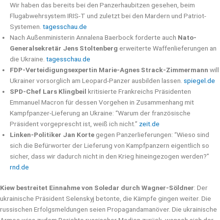
Wir haben das bereits bei den Panzerhaubitzen gesehen, beim
Flugabwehrsystem IRIS-T und zuletzt bei den Mardern und Patriot-
Systemen.
tagesschau.de
Nach Außenministerin Annalena Baerbock forderte auch
Nato-
Generalsekretär Jens Stoltenberg
erweiterte Waffenlieferungen an
die Ukraine.
tagesschau.de
FDP-Verteidigungsexpertin Marie-Agnes Strack-Zimmermann
will
Ukrainer vorsorglich am Leopard-Panzer ausbilden lassen.
spiegel.de
SPD-Chef Lars Klingbeil
kritisierte Frankreichs Präsidenten
Emmanuel Macron für dessen Vorgehen in Zusammenhang mit
Kampfpanzer-Lieferung an Ukraine: “Warum der französische
Präsident vorgeprescht ist, weiß ich nicht.”
zeit.de
Linken-Politiker Jan Korte
gegen Panzerlieferungen: “Wieso sind
sich die Befürworter der Lieferung von Kampfpanzern eigentlich so
sicher, dass wir dadurch nicht in den Krieg hineingezogen werden?”
rnd.de
Kiew bestreitet Einnahme von Soledar durch Wagner-Söldner
: Der
ukrainische Präsident Selenskyj betonte, die Kämpfe gingen weiter. Die
russischen Erfolgsmeldungen seien Propagandamanöver. Die ukrainische