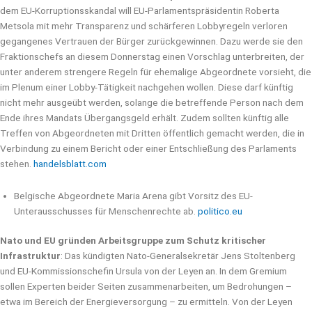
dem EU-Korruptionsskandal will EU-Parlamentspräsidentin Roberta
Metsola mit mehr Transparenz und schärferen Lobbyregeln verloren
gegangenes Vertrauen der Bürger zurückgewinnen. Dazu werde sie den
Fraktionschefs an diesem Donnerstag einen Vorschlag unterbreiten, der
unter anderem strengere Regeln für ehemalige Abgeordnete vorsieht, die
im Plenum einer Lobby-Tätigkeit nachgehen wollen. Diese darf künftig
nicht mehr ausgeübt werden, solange die betreffende Person nach dem
Ende ihres Mandats Übergangsgeld erhält. Zudem sollten künftig alle
Treffen von Abgeordneten mit Dritten öffentlich gemacht werden, die in
Verbindung zu einem Bericht oder einer Entschließung des Parlaments
stehen.
handelsblatt.com
Belgische Abgeordnete Maria Arena gibt Vorsitz des EU-
Unterausschusses für Menschenrechte ab.
politico.eu
Nato und EU gründen Arbeitsgruppe zum Schutz kritischer
Infrastruktur
: Das kündigten Nato-Generalsekretär Jens Stoltenberg
und EU-Kommissionschefin Ursula von der Leyen an. In dem Gremium
sollen Experten beider Seiten zusammenarbeiten, um Bedrohungen –
etwa im Bereich der Energieversorgung – zu ermitteln. Von der Leyen