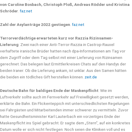
von Caroline Bosbach, Christoph Ploß, Andreas Rödder und Kristina
Schröder
.
faz.net
Zahl der Asylanträge 2022 gestiegen
.
faz.net
Terrorverdächtige erwarteten kurz vor Razzia Rizinsamen-
Lieferung
: Zwei nach einer Anti-Terror-Razzia in Castrop-Rauxel
verhaftete iranische Brüder hatten nach dpa-Informationen am Tag vor
dem Zugriff oder dem Tag selbst mit einer Lieferung von Rizinsamen
gerechnet. Das belegen laut Ermittlerkreisen Chats auf den Handys der
beiden Iraner. Ob die Lieferung ankam, ist unklar. Aus den Samen hätten
die beiden ein tödliches Gift herstellen können.
zeit.de
Deutsche Bahn für baldiges Ende der Maskenpflicht
: Wie im
Luftverkehr sollte auch im Fernverkehr auf Freiwilligkeit gesetzt werden,
erklärte die Bahn. Ein Flickenteppich mit unterschiedlichsten Regelungen
sei Fahrgästen und Mitarbeitenden immer schwerer zu vermitteln. Zuvor
hatte Gesundheitsminister Karl Lauterbach ein vorzeitiges Ende der
Maskenpflicht ins Spiel gebracht. Er sagte dem „Stern“, auf ein konkretes
Datum wolle er sich nicht festlegen. Noch seien die Kliniken voll und es