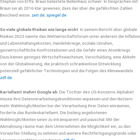
Stephan von Erffa. Braun belastete Bellenhaus schwer: In Gesprächen mit
Braun sei ab 2016 klar gewesen, dass der über die gefälschten Zahlen
Bescheid wisse.
zeit.de
,
spiegel.de
So viele globale Risiken wie lange nicht
: In seinem Bericht über globale
Risiken 2023 nannte das Weltwirtschaftsforum unter anderem die Inflation
und Lebenshaltungskosten, Handelskriege, soziale Unruhen,
geowirtschaftliche Konfrontationen und die Gefahr eines Atomkriegs.
Dazu kämen geringes Wirtschaftswachstum, Verschuldung, eine Abkehr
von der Globalisierung, die praktisch schrankenlose Entwicklung
potenziell gefährlicher Technologien und die Folgen des Klimawandels.
zdf.de
Kartellamt mahnt Google ab
: Die Tochter des US-Konzerns Alphabet
müsse ihre Datenverarbeitungskonditionen anpassen und den Nutzern
mehr Wahlmöglichkeiten bei der Verarbeitung ihrer Daten einräumen,
forderte das Bundeskartellamt. Die bislang angebotenen
Wahlmöglichkeiten seien zu intransparent und pauschal. Mit der
Abmahnung räume man dem Unternehmen die Möglichkeit ein, zu den
Vorwürfen Stellung zu nehmen und weitere Rechtfertigungsgründe oder