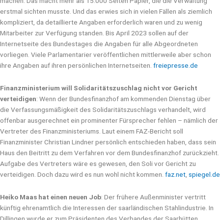
machen. Das macht mehr als 15.000 Seiten Papier, die die Verwaltung
erstmal sichten musste. Und das erwies sich in vielen Fällen als ziemlich
kompliziert, da detaillierte Angaben erforderlich waren und zu wenig
Mitarbeiter zur Verfügung standen. Bis April 2023 sollen auf der
Internetseite des Bundestages die Angaben für alle Abgeordneten
vorliegen. Viele Parlamentarier veröffentlichen mittlerweile aber schon
ihre Angaben auf ihren persönlichen Internetseiten.
freiepresse.de
Finanzministerium will Solidaritätszuschlag nicht vor Gericht
verteidigen
: Wenn der Bundesfinanzhof am kommenden Dienstag über
die Verfassungsmäßigkeit des Solidaritätszuschlags verhandelt, wird
offenbar ausgerechnet ein prominenter Fürsprecher fehlen – nämlich der
Vertreter des Finanzministeriums. Laut einem FAZ-Bericht soll
Finanzminister Christian Lindner persönlich entschieden haben, dass sein
Haus den Beitritt zu dem Verfahren vor dem Bundesfinanzhof zurückzieht.
Aufgabe des Vertreters wäre es gewesen, den Soli vor Gericht zu
verteidigen. Doch dazu wird es nun wohl nicht kommen.
faz.net
,
spiegel.de
Heiko Maas hat einen neuen Job
: Der frühere Außenminister vertritt
künftig ehrenamtlich die Interessen der saarländischen Stahlindustrie. In
Dillingen wurde er zum Präsidenten des Verbandes der Saarhütten