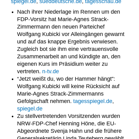
spiegel.de
,
sueddeutsche.de
,
tagesschau.de
Nach ihrer Niederlage im Rennen um den
FDP-Vorsitz hat Marie-Agnes Strack-
Zimmermann den neuen Parteichef
Wolfgang Kubicki vor Alleingängen gewarnt
und auf das knappe Ergebnis verwiesen.
Zugleich bot sie ihm eine vertrauensvolle
Zusammenarbeit an und kündigte an, den
eigenen Kurs im Präsidium weiter zu
vertreten.
n-tv.de
“Jetzt weißt du, wo der Hammer hängt”:
Wolfgang Kubicki will keine Rücksicht auf
Marie-Agnes Strack-Zimmermanns
Gefolgschaft nehmen.
tagesspiegel.de
,
spiegel.de
Zu stellvertretenden Vorsitzenden wurden
NRW-FDP-Chef Henning Höne, die EU-
Abgeordnete Svenja Hahn und die frühere
Generalsekretärin Linda Teuteberg gewählt.