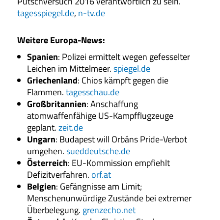
Putschversuch 2016 verantwortlich zu sein.
tagesspiegel.de
,
n-tv.de
Weitere Europa-News
:
Spanien
: Polizei ermittelt wegen gefesselter
Leichen im Mittelmeer.
spiegel.de
Griechenland
: Chios kämpft gegen die
Flammen.
tagesschau.de
Großbritannien
: Anschaffung
atomwaffenfähige US-Kampfflugzeuge
geplant.
zeit.de
Ungarn
: Budapest will Orbáns Pride-Verbot
umgehen.
sueddeutsche.de
Österreich
: EU-Kommission empfiehlt
Defizitverfahren.
orf.at
Belgien
: Gefängnisse am Limit;
Menschenunwürdige Zustände bei extremer
Überbelegung.
grenzecho.net