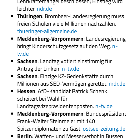
Lehrkräftemangel beschlossen; Einstieg wird
leichter.
ndr.de
Thüringen
: Brombeer-Landesregierung muss
freien Schulen viele Millionen nachzahlen.
thueringer-allgemeine.de
Mecklenburg-Vorpommern
: Landesregierung
bringt Kinderschutzgesetz auf den Weg.
n-
tv.de
Sachsen
: Landtag votiert einstimmig für
Antrag der Linken.
n-tv.de
Sachsen
: Einzige KZ-Gedenkstätte durch
Millionen aus SED-Vermögen gerettet.
mdr.de
Hessen
: AfD-Kandidat Patrick Schenk
scheitert bei Wahl für
Landtagsvizepräsidentenposten.
n-tv.de
Mecklenburg-Vorpommern
: Bundespräsident
Frank-Walter Steinmeier mit 140
Spitzendiplomaten zu Gast.
ostsee-zeitung.de
Berlin
: Waffen- und Messerverbot in Bussen