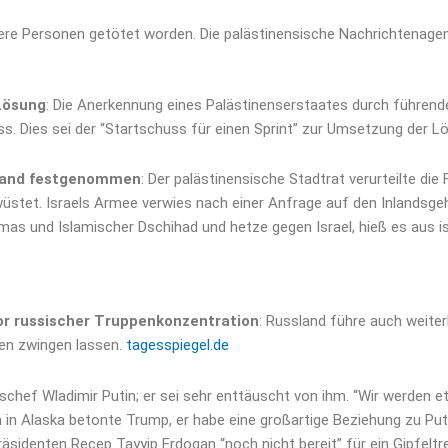
ere Personen getötet worden. Die palästinensische Nachrichtenagen
Lösung
: Die Anerkennung eines Palästinenserstaates durch führend
. Dies sei der “Startschuss für einen Sprint” zur Umsetzung der L
nland festgenommen
: Der palästinensische Stadtrat verurteilte di
wüstet. Israels Armee verwies nach einer Anfrage auf den Inlandsg
as und Islamischer Dschihad und hetze gegen Israel, hieß es aus is
or russischer Truppenkonzentration
: Russland führe auch weiter
den zwingen lassen.
tagesspiegel.de
chef Wladimir Putin; er sei sehr enttäuscht von ihm. “Wir werden e
n in Alaska betonte Trump, er habe eine großartige Beziehung zu Put
sidenten Recep Tayyip Erdogan “noch nicht bereit” für ein Gipfeltre