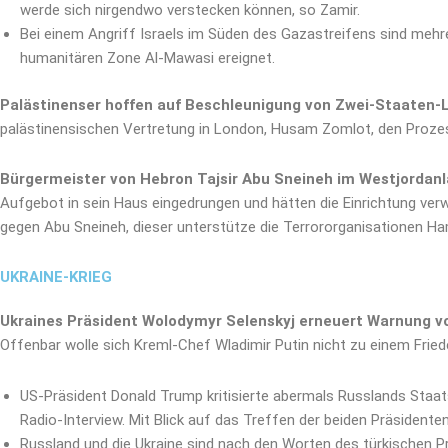
werde sich nirgendwo verstecken können, so Zamir.
Bei einem Angriff Israels im Süden des Gazastreifens sind mehr
humanitären Zone Al-Mawasi ereignet.
Palästinenser hoffen auf Beschleunigung von Zwei-Staaten-
palästinensischen Vertretung in London, Husam Zomlot, den Prozess
Bürgermeister von Hebron Tajsir Abu Sneineh im Westjorda
Aufgebot in sein Haus eingedrungen und hätten die Einrichtung ver
gegen Abu Sneineh, dieser unterstütze die Terrororganisationen Ham
UKRAINE-KRIEG
Ukraines Präsident Wolodymyr Selenskyj erneuert Warnung v
Offenbar wolle sich Kreml-Chef Wladimir Putin nicht zu einem Frie
US-Präsident Donald Trump kritisierte abermals Russlands Staats
Radio-Interview. Mit Blick auf das Treffen der beiden Präsidente
Russland und die Ukraine sind nach den Worten des türkischen Prä