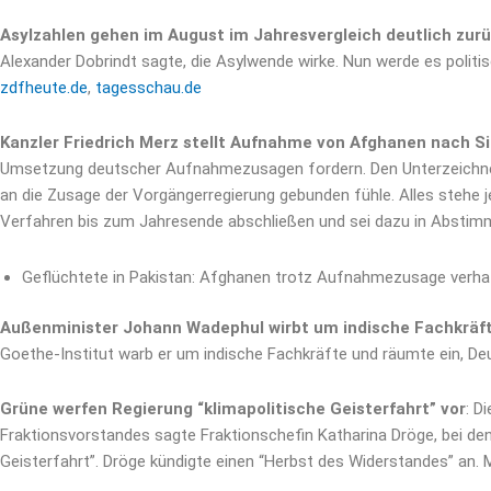
Asylzahlen gehen im August im Jahresvergleich deutlich zur
Alexander Dobrindt sagte, die Asylwende wirke. Nun werde es poli
zdfheute.de
,
tagesschau.de
Kanzler Friedrich Merz stellt Aufnahme von Afghanen nach S
Umsetzung deutscher Aufnahmezusagen fordern. Den Unterzeichnern
an die Zusage der Vorgängerregierung gebunden fühle. Alles stehe 
Verfahren bis zum Jahresende abschließen und sei dazu in Abstim
Geflüchtete in Pakistan: Afghanen trotz Aufnahmezusage verha
Außenminister Johann Wadephul wirbt um indische Fachkräf
Goethe-Institut warb er um indische Fachkräfte und räumte ein, D
Grüne werfen Regierung “klimapolitische Geisterfahrt” vor
: D
Fraktionsvorstandes sagte Fraktionschefin Katharina Dröge, bei den 
Geisterfahrt”. Dröge kündigte einen “Herbst des Widerstandes” an. Mit 