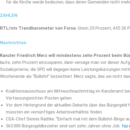
für die Kirche werde bedeuten, dass deren Gemeinden nicht mehr 
ZAHLEN
RTL/ntv Trendbarometer von Forsa
: Union 25 Prozent, AfD 26 
Nachrichten
Kanzler Friedrich Merz will mindestens zehn Prozent beim Bü
laufe, zehn Prozent einzusparen, dann versage man vor dieser Aufgab
Sozialsysteme, die SPD will dagegen keine Leistungskürzungen mitt
Wochenende als “Bullshit” bezeichnet. Merz sagte, das sei nicht das 
Koalitionsausschuss am Mittwochnachmittag im Kanzleramt berä
Verfassungsrichter-Posten gehen.
Vor dem Hintergrund der aktuellen Debatte über das Bürgergeld 
müssten ein vernünftiges Arbeitsverhältnis finden.
CDA-Chef Dennis Radtke: “Einfach mal mit dem Bullshit-Bingo a
363.000 Bürgergeldbezieher sind seit zehn Jahren ohne Job.
faz.