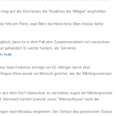
stag auf der Konferenz der “Koalition der Willigen” empfehlen,
t sei fehl am Platz, sagt Merz bei Newstime. Man müsse dafür
zugleich, dass es in dem Fall eine Zusammenarbeit mit russischen
gehandelt. Er werde fordern, als Teil eines
n-tv.de
neur Iwan Fedorow zufolge ein 62-Jähriger durch eine
egion Kiew wurde ein Mensch getötet, wie der Militärgouverneur
 aus dem Dorf Udatschne zu vertreiben, sagte ein Militärsprecher.
 mit. Demnach hätten Grenzer zuvor “Warnschüsse” nach der
gen nach Moskau eingeleitet. Der Verlust des juristischen Status