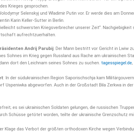
 des Krieges gesprochen.
Wolodymyr Selenskyj und Wladimir Putin vor. Er werde dies am Donner
in Karin Keller-Sutter in Berlin.
ielleicht schwersten Kriegsverbrecher unserer Zeit”. Nachgiebigkei
rtschaft aufrechtzuerhalten.
sidenten Andrij Parubij
: Der Mann bestritt vor Gericht in Lwiw 
s Sohnes im Krieg gegen Russland aus Rache am ukrainischen Staat 
dann dort den Leichnam seines Sohnes zu suchen.
tagesspiegel.de
,
et
: In der südukrainischen Region Saporischschja kam Militärgouver
Uspeniwka abgeworfen. Auch in der Großstadt Bila Zerkwa in der R
reit; es sei ukrainischen Soldaten gelungen, die russischen Truppen
t durch Schüsse getötet worden, teilte der ukrainische Grenzschutz
ner Klage das Verbot der größten orthodoxen Kirche wegen Verbindun