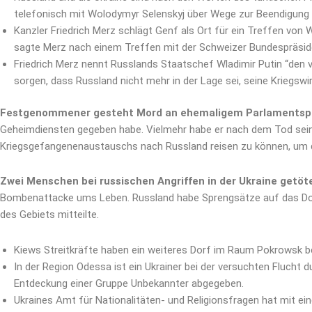
telefonisch mit Wolodymyr Selenskyj über Wege zur Beendigung
Kanzler Friedrich Merz schlägt Genf als Ort für ein Treffen von 
sagte Merz nach einem Treffen mit der Schweizer Bundespräsident
Friedrich Merz nennt Russlands Staatschef Wladimir Putin “den v
sorgen, dass Russland nicht mehr in der Lage sei, seine Kriegswi
Festgenommener gesteht Mord an ehemaligem Parlamentsprä
Geheimdiensten gegeben habe. Vielmehr habe er nach dem Tod seine
Kriegsgefangenenaustauschs nach Russland reisen zu können, um 
Zwei Menschen bei russischen Angriffen in der Ukraine getöt
Bombenattacke ums Leben. Russland habe Sprengsätze auf das Dorf 
des Gebiets mitteilte.
Kiews Streitkräfte haben ein weiteres Dorf im Raum Pokrowsk bef
In der Region Odessa ist ein Ukrainer bei der versuchten Fluch
Entdeckung einer Gruppe Unbekannter abgegeben.
Ukraines Amt für Nationalitäten- und Religionsfragen hat mit ei