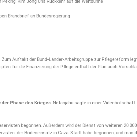
 in Peking: Kim Jong Uns Rückkehr auf die Weltbühne
iben Brandbrief an Bundesregierung
.
Zum Auftakt der Bund-Länder-Arbeitsgruppe zur Pflegereform leg
ten für die Finanzierung der Pflege enthält der Plan auch Vorschlä
nder Phase des Krieges
: Netanjahu sagte in einer Videobotschaft
eservisten begonnen. Außerdem wird der Dienst von weiteren 20.000 S
ervisten, der Bodeneinsatz in Gaza-Stadt habe begonnen, und man dr