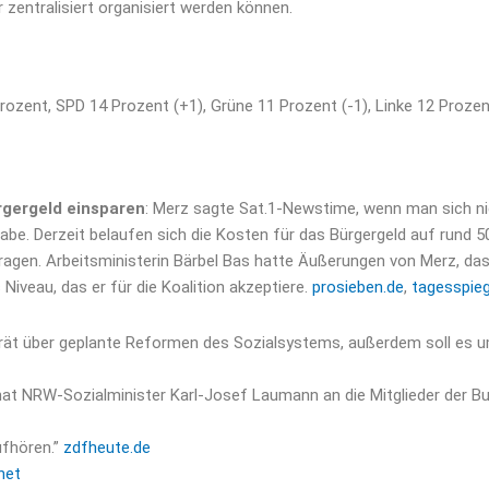
zentralisiert organisiert werden können.
Prozent, SPD 14 Prozent (+1), Grüne 11 Prozent (-1), Linke 12 Proze
rgergeld einsparen
: Merz sagte Sat.1-Newstime, wenn man sich nic
e. Derzeit belaufen sich die Kosten für das Bürgergeld auf rund 50 
ragen. Arbeitsministerin Bärbel Bas hatte Äußerungen von Merz, das
Niveau, das er für die Koalition akzeptiere.
prosieben.de
,
tagesspieg
t über geplante Reformen des Sozialsystems, außerdem soll es um
hat NRW-Sozialminister Karl-Josef Laumann an die Mitglieder der Bu
ufhören.”
zdfheute.de
net