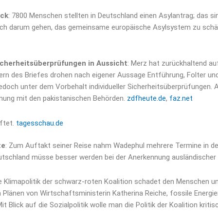
ück
: 7800 Menschen stellten in Deutschland einen Asylantrag; das s
tisch darum gehen, das gemeinsame europäische Asylsystem zu schä
icherheitsüberprüfungen in Aussicht
: Merz hat zurückhaltend au
 des Briefes drohen nach eigener Aussage Entführung, Folter und 
jedoch unter dem Vorbehalt individueller Sicherheitsüberprüfungen.
mung mit den pakistanischen Behörden.
zdfheute.de
,
faz.net
ftet.
tagesschau.de
te
: Zum Auftakt seiner Reise nahm Wadephul mehrere Termine in d
eutschland müsse besser werden bei der Anerkennung ausländischer
ie Klimapolitik der schwarz-roten Koalition schadet den Menschen u
Plänen von Wirtschaftsministerin Katherina Reiche, fossile Energien
Blick auf die Sozialpolitik wolle man die Politik der Koalition kritis