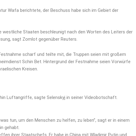
tur Wafa berichtete, der Beschuss habe sich im Gebiet der
e westliche Staaten beschleunigt nach den Worten des Leiters der
ösung, sagt Zomlot gegenüber Reuters.
e Festnahme scharf und teilte mit, die Truppen seien mit großem
eheimdienst Schin Bet. Hintergrund der Festnahme seien Vorwürfe
raelischen Kreisen.
hin Luftangriffe, sagte Selenskyj in seiner Videobotschaft.
twas tun, um den Menschen zu helfen, zu leben”, sagt er in einem
in gehabt.
ffen ihrer Staatschefs. Er habe in China mit Wladimir Putin und