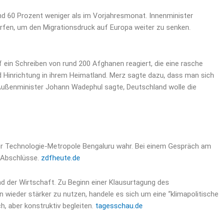
ind 60 Prozent weniger als im Vorjahresmonat. Innenminister
rfen, um den Migrationsdruck auf Europa weiter zu senken.
f ein Schreiben von rund 200 Afghanen reagiert, die eine rasche
Hinrichtung in ihrem Heimatland. Merz sagte dazu, dass man sich
 Außenminister Johann Wadephul sagte, Deutschland wolle die
er Technologie-Metropole Bengaluru wahr. Bei einem Gespräch am
 Abschlüsse.
zdfheute.de
nd der Wirtschaft. Zu Beginn einer Klausurtagung des
 wieder stärker zu nutzen, handele es sich um eine “klimapolitische
ch, aber konstruktiv begleiten.
tagesschau.de