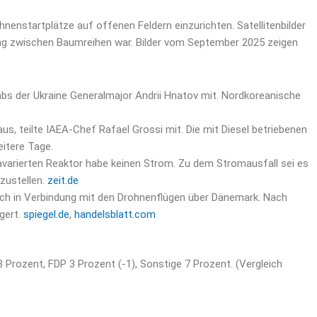
hnenstartplätze auf offenen Feldern einzurichten. Satellitenbilder
htung zwischen Baumreihen war. Bilder vom September 2025 zeigen
tabs der Ukraine Generalmajor Andrii Hnatov mit. Nordkoreanische
, teilte IAEA-Chef Rafael Grossi mit. Die mit Diesel betriebenen
itere Tage.
avarierten Reaktor habe keinen Strom. Zu dem Stromausfall sei es
zustellen.
zeit.de
lich in Verbindung mit den Drohnenflügen über Dänemark. Nach
gert.
spiegel.de
,
handelsblatt.com
3 Prozent, FDP 3 Prozent (-1), Sonstige 7 Prozent. (Vergleich