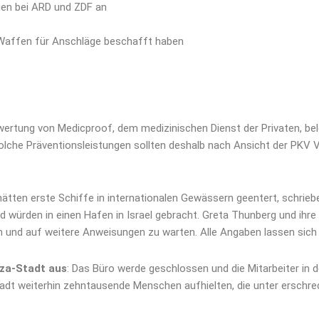
ngen bei ARD und ZDF an
n Waffen für Anschläge beschafft haben
ertung von Medicproof, dem medizinischen Dienst der Privaten, be
olche Präventionsleistungen sollten deshalb nach Ansicht der PKV
hätten erste Schiffe in internationalen Gewässern geentert, schrie
rden in einen Hafen in Israel gebracht. Greta Thunberg und ihre Begl
n und auf weitere Anweisungen zu warten. Alle Angaben lassen sich
aza-Stadt aus
: Das Büro werde geschlossen und die Mitarbeiter in d
tadt weiterhin zehntausende Menschen aufhielten, die unter erschr