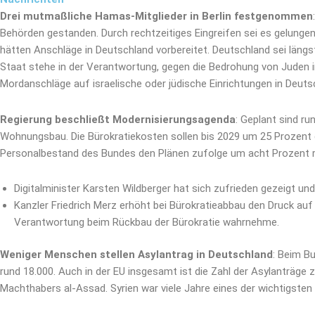
Drei mutmaßliche Hamas-Mitglieder in Berlin festgenommen
Behörden gestanden. Durch rechtzeitiges Eingreifen sei es gelunge
hätten Anschläge in Deutschland vorbereitet. Deutschland sei längst
Staat stehe in der Verantwortung, gegen die Bedrohung von Juden 
Mordanschläge auf israelische oder jüdische Einrichtungen in Deuts
Regierung beschließt Modernisierungsagenda
: Geplant sind r
Wohnungsbau. Die Bürokratiekosten sollen bis 2029 um 25 Prozent g
Personalbestand des Bundes den Plänen zufolge um acht Prozent r
Digitalminister Karsten Wildberger hat sich zufrieden gezeigt 
Kanzler Friedrich Merz erhöht bei Bürokratieabbau den Druck au
Verantwortung beim Rückbau der Bürokratie wahrnehme.
Weniger Menschen stellen Asylantrag in Deutschland
: Beim B
rund 18.000. Auch in der EU insgesamt ist die Zahl der Asylanträge
Machthabers al-Assad. Syrien war viele Jahre eines der wichtigsten