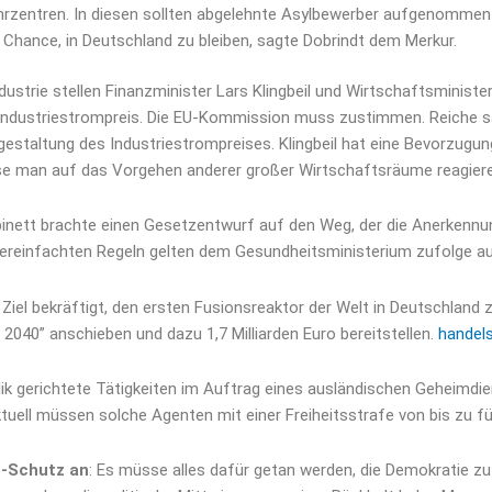
hrzentren. In diesen sollten abgelehnte Asylbewerber aufgenommen 
e Chance, in Deutschland zu bleiben, sagte Dobrindt dem Merkur.
ndustrie stellen Finanzminister Lars Klingbeil und Wirtschaftsminis
en Industriestrompreis. Die EU-Kommission muss zustimmen. Reiche 
estaltung des Industriestrompreises. Klingbeil hat eine Bevorzugu
se man auf das Vorgehen anderer großer Wirtschaftsräume reagier
binett brachte einen Gesetzentwurf auf den Weg, der die Anerkennung
e vereinfachten Regeln gelten dem Gesundheitsministerium zufolge
 Ziel bekräftigt, den ersten Fusionsreaktor der Welt in Deutschland 
040” anschieben und dazu 1,7 Milliarden Euro bereitstellen.
handel
ik gerichtete Tätigkeiten im Auftrag eines ausländischen Geheimdiens
tuell müssen solche Agenten mit einer Freiheitsstrafe von bis zu f
e-Schutz an
: Es müsse alles dafür getan werden, die Demokratie zu