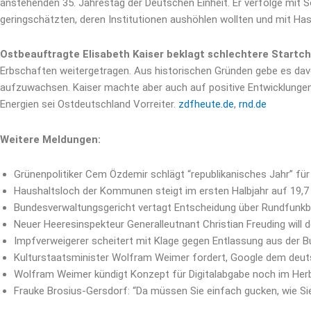
anstehenden 35. Jahrestag der Deutschen Einheit. Er verfolge mit S
geringschätzten, deren Institutionen aushöhlen wollten und mit Ha
Ostbeauftragte Elisabeth Kaiser beklagt schlechtere Startc
Erbschaften weitergetragen. Aus historischen Gründen gebe es dav
aufzuwachsen. Kaiser machte aber auch auf positive Entwicklungen
Energien sei Ostdeutschland Vorreiter.
zdfheute.de
,
rnd.de
Weitere Meldungen
:
Grünenpolitiker Cem Özdemir schlägt “republikanisches Jahr” für 
Haushaltsloch der Kommunen steigt im ersten Halbjahr auf 19,7 
Bundesverwaltungsgericht vertagt Entscheidung über Rundfunkb
Neuer Heeresinspekteur Generalleutnant Christian Freuding wil
Impfverweigerer scheitert mit Klage gegen Entlassung aus der 
Kulturstaatsminister Wolfram Weimer fordert, Google dem deu
Wolfram Weimer kündigt Konzept für Digitalabgabe noch im Her
Frauke Brosius-Gersdorf: “Da müssen Sie einfach gucken, wie Si