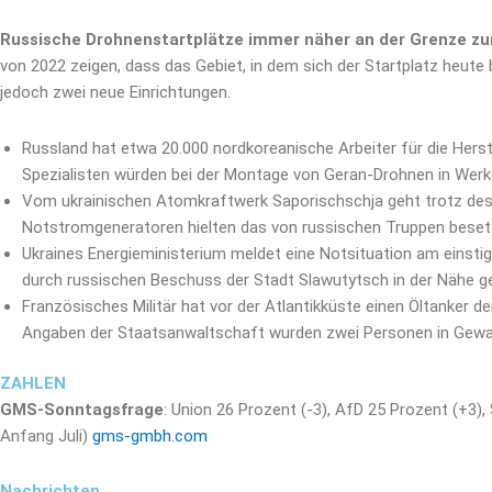
Russische Drohnenstartplätze immer näher an der Grenze zu
von 2022 zeigen, dass das Gebiet, in dem sich der Startplatz heute
jedoch zwei neue Einrichtungen.
Russland hat etwa 20.000 nordkoreanische Arbeiter für die Herste
Spezialisten würden bei der Montage von Geran-Drohnen in Werke
Vom ukrainischen Atomkraftwerk Saporischschja geht trotz des a
Notstromgeneratoren hielten das von russischen Truppen besetz
Ukraines Energieministerium meldet eine Notsituation am einsti
durch russischen Beschuss der Stadt Slawutytsch in der Nähe g
Französisches Militär hat vor der Atlantikküste einen Öltanker
Angaben der Staatsanwaltschaft wurden zwei Personen in Gew
ZAHLEN
GMS-Sonntagsfrage
: Union 26 Prozent (-3), AfD 25 Prozent (+3),
Anfang Juli)
gms-gmbh.com
Nachrichten