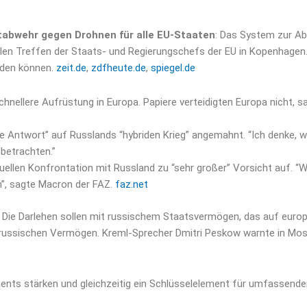
tabwehr gegen Drohnen für alle EU-Staaten
: Das System zur A
len Treffen der Staats- und Regierungschefs der EU in Kopenhagen.
rden können.
zeit.de
,
zdfheute.de
,
spiegel.de
chnellere Aufrüstung in Europa. Papiere verteidigten Europa nicht,
e Antwort” auf Russlands “hybriden Krieg” angemahnt. “Ich denke, w
 betrachten.”
ellen Konfrontation mit Russland zu “sehr großer” Vorsicht auf. “W
n”, sagte Macron der FAZ.
faz.net
: Die Darlehen sollen mit russischem Staatsvermögen, das auf euro
ussischen Vermögen. Kreml-Sprecher Dmitri Peskow warnte in Moska
ents stärken und gleichzeitig ein Schlüsselelement für umfassendere