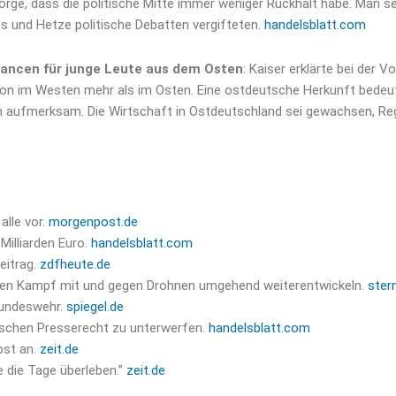
orge, dass die politische Mitte immer weniger Rückhalt habe. Man se
ss und Hetze politische Debatten vergifteten.
handelsblatt.com
hancen für junge Leute aus dem Osten
: Kaiser erklärte bei der 
on im Westen mehr als im Osten. Eine ostdeutsche Herkunft bedeute
 aufmerksam. Die Wirtschaft in Ostdeutschland sei gewachsen, Reg
alle vor.
morgenpost.de
Milliarden Euro.
handelsblatt.com
eitrag.
zdfheute.de
l den Kampf mit und gegen Drohnen umgehend weiterentwickeln.
ster
Bundeswehr.
spiegel.de
tschen Presserecht zu unterwerfen.
handelsblatt.com
bst an.
zeit.de
e die Tage überleben.”
zeit.de