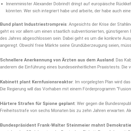
Innenminister Alexander Dobrindt dringt auf europäische Rückke
könnten. Wer sich integriert habe und arbeite, der habe auch ein
Bund plant Industriestrompreis
: Angesichts der Krise der Stahli
geht es vor allem um einen staatlich subventionierten, günstiger
des Jahres abgeschlossen sein. Dabei geht es um die konkrete Ausg
angeregt. Obwohl freie Märkte seine Grundüberzeugung seien, müs
Schnellere Anerkennung von Ärzten aus dem Ausland
: Das Ka
anderem die Einführung eines bundeseinheitlichen Praxistests. Di
Kabinett plant Kernfusionsreaktor
: Im vorgelegten Plan wird das
Die Regierung will das Vorhaben mit einem Förderprogramm “Fusion 2
Härtere Strafen für Spione geplant
: Wer gegen die Bundesrepubl
Freiheitsstrafe von sechs Monaten bis zu zehn Jahren erwarten. Ak
Bundespräsident Frank-Walter Steinmeier mahnt Demokrati