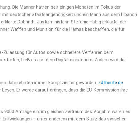
ohung. Die Männer hätten seit einigen Monaten im Fokus der
er mit deutscher Staatsangehörigkeit und ein Mann aus dem Libanon
klärte Dobrindt. Justizministerin Stefanie Hubig erklärte, der
änner Waffen und Munition für die Hamas beschaffen, die für
ne-Zulassung für Autos sowie schnellere Verfahren beim
 starten, hieß es aus dem Digitalministerium. Zudem wird der
genen Jahrzehnten immer komplizierter geworden.
zdfheute.de
r Leyen. Er werde darauf drängen, dass die EU-Kommission ihre
s 9000 Anträge ein, im gleichen Zeitraum des Vorjahrs waren es
alen Entwicklungen – unter anderem mit dem Sturz des syrischen