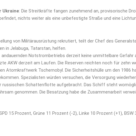
r Ukraine
: Die Streitkräfte fangen zunehmend an, provisorische Dro
 befindet, nichts weiter als eine unbefestigte Straße und eine Lic
llung von Militärausrüstung rekrutiert, teilt der Chef des Generals
n in Jelabuga, Tatarstan, helfen.
ndauernden Notstrombetriebs derzeit keine unmittelbare Gefahr aus
te AKW derzeit am Laufen. Die Reserven reichten noch für zehn we
gen Atomkraftwerk Tschernobyl. Die Sicherheitshülle um den 1986 h
ekommen. Spezialisten würden versuchen, die Versorgung wiederher
 der russischen Schattenflotte aufgebracht. Das Schiff steht womög
ahrsam genommen. Die Besatzung habe die Zusammenarbeit verwei
 SPD 15 Prozent, Grüne 11 Prozent (-2), Linke 10 Prozent (+1), BSW 