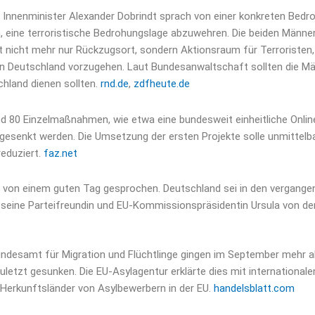
: Innenminister Alexander Dobrindt sprach von einer konkreten Bedr
n, eine terroristische Bedrohungslage abzuwehren. Die beiden Männ
 nicht mehr nur Rückzugsort, sondern Aktionsraum für Terroristen, er
in Deutschland vorzugehen. Laut Bundesanwaltschaft sollten die M
chland dienen sollten.
rnd.de
,
zdfheute.de
und 80 Einzelmaßnahmen, wie etwa eine bundesweit einheitliche Onli
esenkt werden. Die Umsetzung der ersten Projekte solle unmittelbar
eduziert.
faz.net
und von einem guten Tag gesprochen. Deutschland sei in den vergan
f seine Parteifreundin und EU-Kommissionspräsidentin Ursula von de
undesamt für Migration und Flüchtlinge gingen im September mehr al
 zuletzt gesunken. Die EU-Asylagentur erklärte dies mit internation
 Herkunftsländer von Asylbewerbern in der EU.
handelsblatt.com