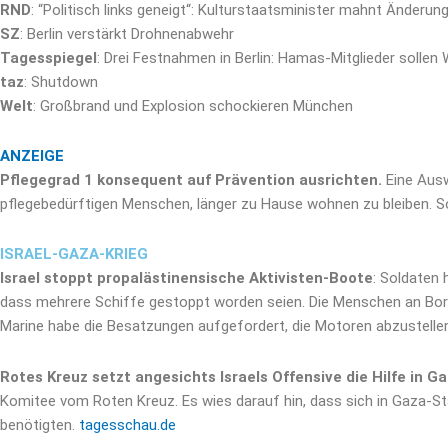
RND
: “Politisch links geneigt“: Kulturstaatsminister mahnt Änderu
SZ
: Berlin verstärkt Drohnenabwehr
Tagesspiegel
: Drei Festnahmen in Berlin: Hamas-Mitglieder solle
taz
: Shutdown
Welt
: Großbrand und Explosion schockieren München
ANZEIGE
Pflegegrad 1 konsequent auf Prävention ausrichten.
Eine Ausw
pflegebedürftigen Menschen, länger zu Hause wohnen zu bleiben. S
ISRAEL-GAZA-KRIEG
Israel stoppt propalästinensische Aktivisten-Boote
: Soldaten 
dass mehrere Schiffe gestoppt worden seien. Die Menschen an Bord wü
Marine habe die Besatzungen aufgefordert, die Motoren abzustelle
Rotes Kreuz setzt angesichts Israels Offensive die Hilfe in G
Komitee vom Roten Kreuz. Es wies darauf hin, dass sich in Gaza-S
benötigten.
tagesschau.de