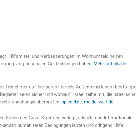
legt: Hilfsmittel und Verbesserungen im Wohnumfeld helfen
 Vorrang vor pauschalen Geldzahlungen haben.
Mehr auf pkv.de
ben Teilnehmer auf Instagram. Israels Außenministerium bestätigte,
eiter seien sicher und wohlauf. Israel teilte mit, die israelische
 nicht unabhängig überprüfen.
spiegel.de
,
rnd.de
,
welt.de
en Süden des Gaza-Streifens verlegt, erklärte das Internationale
eckenden humanitären Bedingungen lebten und dringend Hilfe