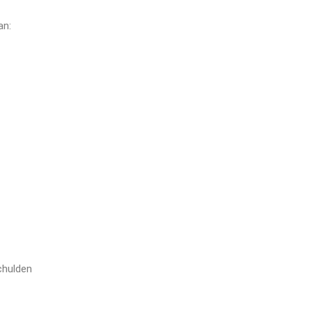
an:
chulden