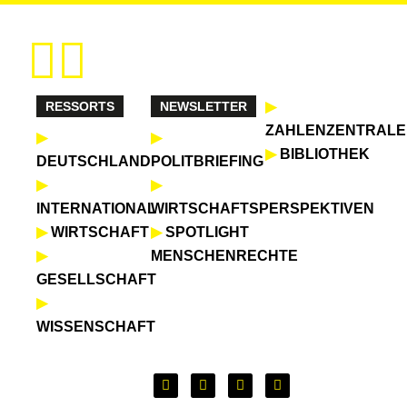
Zum
Inhalt
springen
RESSORTS
NEWSLETTER
▶
ZAHLENZENTRALE
▶
▶
▶
BIBLIOTHEK
DEUTSCHLAND
POLITBRIEFING
▶
▶
INTERNATIONAL
WIRTSCHAFTSPERSPEKTIVEN
▶
WIRTSCHAFT
▶
SPOTLIGHT
▶
MENSCHENRECHTE
GESELLSCHAFT
▶
WISSENSCHAFT
L
F
X
Y
i
a
-
o
n
c
t
u