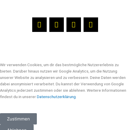
L
F
X
Y
i
a
-
o
n
c
t
u
k
e
w
t
e
b
i
u
d
o
t
b
i
o
t
e
Wir verwenden Cookies, um dir das bestmögliche Nutzererlebnis zu
n
k
e
bieten. Darüber hinaus nutzen wir Google Analytics, um die Nutzung
r
unserer Website zu analysieren und zu verbessern. Deine Daten werden
dabei anonymisiert verarbeitet. Du kannst der Verwendung von Google
Analytics jederzeit zustimmen oder sie ablehnen. Weitere Informationen
findest du in unserer
Datenschutzerklärung.
Zustimmen