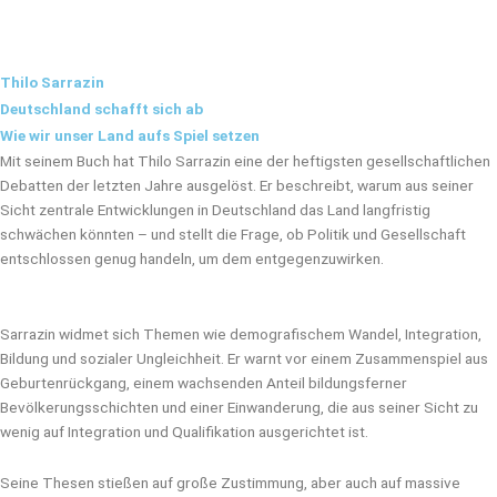
k
e
w
t
e
b
i
u
d
o
t
b
i
o
t
e
Thilo Sarrazin
n
k
e
r
Deutschland schafft sich ab
Wie wir unser Land aufs Spiel setzen
Mit seinem Buch hat Thilo Sarrazin eine der heftigsten gesellschaftlichen
Debatten der letzten Jahre ausgelöst. Er beschreibt, warum aus seiner
Sicht zentrale Entwicklungen in Deutschland das Land langfristig
schwächen könnten – und stellt die Frage, ob Politik und Gesellschaft
entschlossen genug handeln, um dem entgegenzuwirken.
Sarrazin widmet sich Themen wie demografischem Wandel, Integration,
Bildung und sozialer Ungleichheit. Er warnt vor einem Zusammenspiel aus
Geburtenrückgang, einem wachsenden Anteil bildungsferner
Bevölkerungsschichten und einer Einwanderung, die aus seiner Sicht zu
wenig auf Integration und Qualifikation ausgerichtet ist.
Seine Thesen stießen auf große Zustimmung, aber auch auf massive