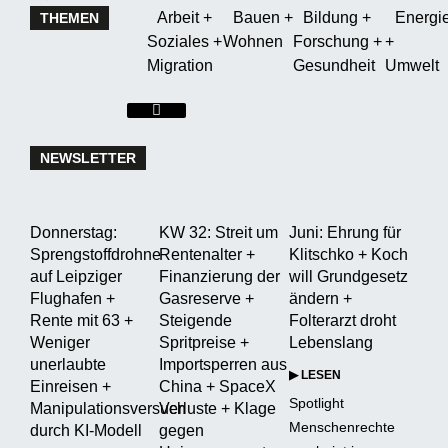
Arbeit +
Bauen +
Bildung +
Energi
THEMEN
Soziales +
Wohnen
Forschung +
+
Migration
Gesundheit
Umwelt
Hamburger
Toggle
Menu
NEWSLETTER
Donnerstag:
KW 32: Streit um
Juni: Ehrung für
Sprengstoffdrohne
Rentenalter +
Klitschko + Koch
auf Leipziger
Finanzierung der
will Grundgesetz
Flughafen +
Gasreserve +
ändern +
Rente mit 63 +
Steigende
Folterarzt droht
Weniger
Spritpreise +
Lebenslang
unerlaubte
Importsperren aus
▶ LESEN
Einreisen +
China + SpaceX
Spotlight
Manipulationsversuch
Verluste + Klage
Menschenrechte
durch KI-Modell
gegen