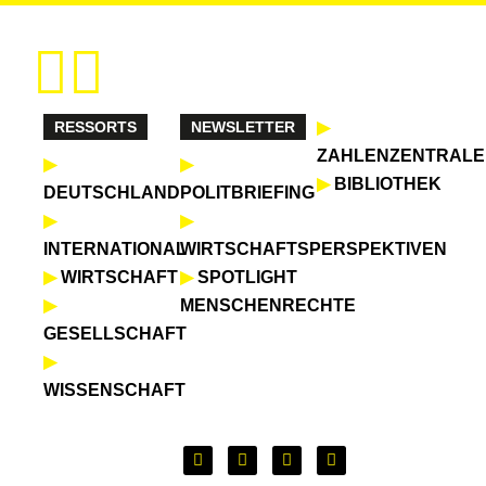
Zum
Inhalt
springen
RESSORTS
NEWSLETTER
▶
ZAHLENZENTRALE
▶
▶
▶
BIBLIOTHEK
DEUTSCHLAND
POLITBRIEFING
▶
▶
INTERNATIONAL
WIRTSCHAFTSPERSPEKTIVEN
▶
WIRTSCHAFT
▶
SPOTLIGHT
▶
MENSCHENRECHTE
GESELLSCHAFT
▶
WISSENSCHAFT
L
F
X
Y
i
a
-
o
n
c
t
u