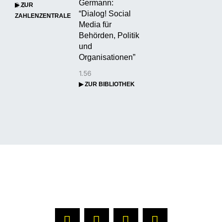
Germann:
▶ ZUR
“Dialog! Social
ZAHLENZENTRALE
Media für
Behörden, Politik
und
Organisationen”
▶ ZUR BIBLIOTHEK
▶ ÜBER UNS
▶ REDAKTION
▶
DATENSCHUTZERKLÄRUNG
▶ IMPRESSUM
L
F
X
Y