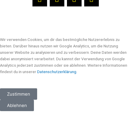
i
a
-
o
n
c
t
u
k
e
w
t
e
b
i
u
d
o
t
b
i
o
t
e
Wir verwenden Cookies, um dir das bestmögliche Nutzererlebnis zu
n
k
e
bieten. Darüber hinaus nutzen wir Google Analytics, um die Nutzung
r
unserer Website zu analysieren und zu verbessern. Deine Daten werden
dabei anonymisiert verarbeitet. Du kannst der Verwendung von Google
Analytics jederzeit zustimmen oder sie ablehnen. Weitere Informationen
findest du in unserer
Datenschutzerklärung.
Zustimmen
Ablehnen