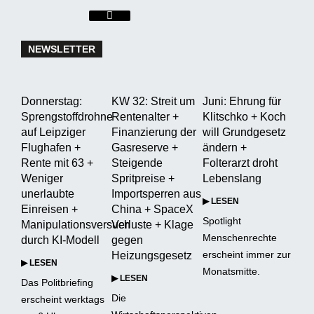
Hamburger
Toggle
Menu
NEWSLETTER
Donnerstag:
KW 32: Streit um
Juni: Ehrung für
Sprengstoffdrohne
Rentenalter +
Klitschko + Koch
auf Leipziger
Finanzierung der
will Grundgesetz
Flughafen +
Gasreserve +
ändern +
Rente mit 63 +
Steigende
Folterarzt droht
Weniger
Spritpreise +
Lebenslang
unerlaubte
Importsperren aus
▶ LESEN
Einreisen +
China + SpaceX
Spotlight
Manipulationsversuch
Verluste + Klage
Menschenrechte
durch KI-Modell
gegen
erscheint immer zur
Heizungsgesetz
▶ LESEN
Monatsmitte.
▶ LESEN
Das Politbriefing
Die
erscheint werktags