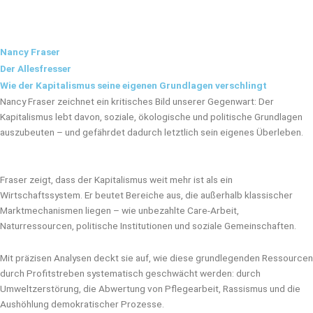
k
e
w
t
e
b
i
u
d
o
t
b
i
o
t
e
Nancy Fraser
n
k
e
r
Der Allesfresser
Wie der Kapitalismus seine eigenen Grundlagen verschlingt
Nancy Fraser zeichnet ein kritisches Bild unserer Gegenwart: Der
Kapitalismus lebt davon, soziale, ökologische und politische Grundlagen
auszubeuten – und gefährdet dadurch letztlich sein eigenes Überleben.
Fraser zeigt, dass der Kapitalismus weit mehr ist als ein
Wirtschaftssystem. Er beutet Bereiche aus, die außerhalb klassischer
Marktmechanismen liegen – wie unbezahlte Care-Arbeit,
Naturressourcen, politische Institutionen und soziale Gemeinschaften.
Mit präzisen Analysen deckt sie auf, wie diese grundlegenden Ressourcen
durch Profitstreben systematisch geschwächt werden: durch
Umweltzerstörung, die Abwertung von Pflegearbeit, Rassismus und die
Aushöhlung demokratischer Prozesse.