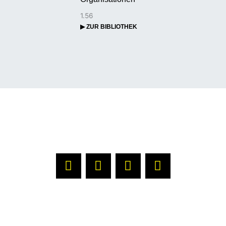
▶ ZUR BIBLIOTHEK
▶ ÜBER UNS
▶ REDAKTION
▶
DATENSCHUTZERKLÄRUNG
▶ IMPRESSUM
L
F
X
Y
i
a
-
o
n
c
t
u
k
e
w
t
e
b
i
u
d
o
t
b