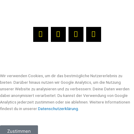
▶ ÜBER UNS
▶ REDAKTION
▶
DATENSCHUTZERKLÄRUNG
▶ IMPRESSUM
L
F
X
Y
i
a
-
o
n
c
t
u
k
e
w
t
e
b
i
u
d
o
t
b
i
o
t
e
Wir verwenden Cookies, um dir das bestmögliche Nutzererlebnis zu
n
k
e
bieten. Darüber hinaus nutzen wir Google Analytics, um die Nutzung
r
unserer Website zu analysieren und zu verbessern. Deine Daten werden
dabei anonymisiert verarbeitet. Du kannst der Verwendung von Google
Analytics jederzeit zustimmen oder sie ablehnen. Weitere Informationen
findest du in unserer
Datenschutzerklärung.
Zustimmen