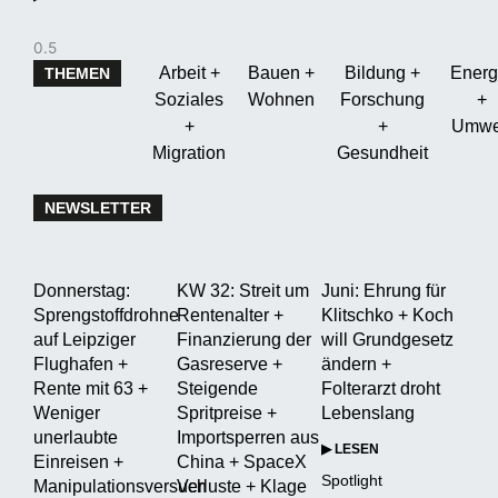
Arbeit +
Bauen +
Bildung +
Energ
THEMEN
Soziales
Wohnen
Forschung
+
+
+
Umwe
Migration
Gesundheit
NEWSLETTER
Donnerstag:
KW 32: Streit um
Juni: Ehrung für
Sprengstoffdrohne
Rentenalter +
Klitschko + Koch
auf Leipziger
Finanzierung der
will Grundgesetz
Flughafen +
Gasreserve +
ändern +
Rente mit 63 +
Steigende
Folterarzt droht
Weniger
Spritpreise +
Lebenslang
unerlaubte
Importsperren aus
▶ LESEN
Einreisen +
China + SpaceX
Spotlight
Manipulationsversuch
Verluste + Klage