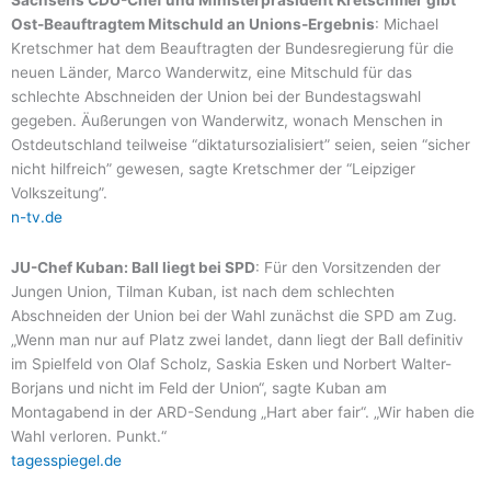
Sachsens CDU-Chef und Ministerpräsident Kretschmer gibt
Ost-Beauftragtem Mitschuld an Unions-Ergebnis
: Michael
Kretschmer hat dem Beauftragten der Bundesregierung für die
neuen Länder, Marco Wanderwitz, eine Mitschuld für das
schlechte Abschneiden der Union bei der Bundestagswahl
gegeben. Äußerungen von Wanderwitz, wonach Menschen in
Ostdeutschland teilweise “diktatursozialisiert” seien, seien “sicher
nicht hilfreich” gewesen, sagte Kretschmer der “Leipziger
Volkszeitung”.
n-tv.de
JU-Chef Kuban: Ball liegt bei SPD
: Für den Vorsitzenden der
Jungen Union, Tilman Kuban, ist nach dem schlechten
Abschneiden der Union bei der Wahl zunächst die SPD am Zug.
„Wenn man nur auf Platz zwei landet, dann liegt der Ball definitiv
im Spielfeld von Olaf Scholz, Saskia Esken und Norbert Walter-
Borjans und nicht im Feld der Union“, sagte Kuban am
Montagabend in der ARD-Sendung „Hart aber fair“. „Wir haben die
Wahl verloren. Punkt.“
tagesspiegel.de