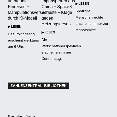
unerlaubte
Importsperren aus
▶ LESEN
Einreisen +
China + SpaceX
Spotlight
Manipulationsversuch
Verluste + Klage
Menschenrechte
durch KI-Modell
gegen
erscheint immer zur
Heizungsgesetz
▶ LESEN
Monatsmitte.
▶ LESEN
Das Politbriefing
Die
erscheint werktags
Wirtschaftsperspektiven
um 6 Uhr.
erscheinen immer
Donnerstag.
ZAHLENZENTRALE
BIBLIOTHEK
Sonntagsfrage