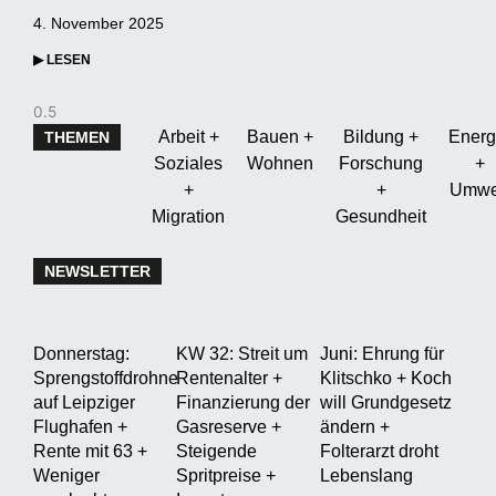
4. November 2025
▶ LESEN
Arbeit +
Bauen +
Bildung +
Energ
THEMEN
Soziales
Wohnen
Forschung
+
+
+
Umwe
Migration
Gesundheit
NEWSLETTER
Donnerstag:
KW 32: Streit um
Juni: Ehrung für
Sprengstoffdrohne
Rentenalter +
Klitschko + Koch
auf Leipziger
Finanzierung der
will Grundgesetz
Flughafen +
Gasreserve +
ändern +
Rente mit 63 +
Steigende
Folterarzt droht
Weniger
Spritpreise +
Lebenslang