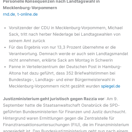
Personelle Konsequenzen nach Landtagswahl in
Mecklenburg-Vorpommern
rnd.de
,
t-online.de
Vorsitzender der CDU in Mecklenburg-Vorpommern, Michael
Sack, tritt nach herber Niederlage bei Landtagswahlen von
seinem Amt zurück
Für das Ergebnis von nur 13,3 Prozent übernehme er die
Verantwortung. Demnach werde er auch sein Landtagsmandat
nicht annehmen, erklärte Sack am Montag in Schwerin
Panne in Verteilerzentrum der Deutschen Post in Hamburg-
Altona hat dazu geführt, dass 352 Briefwahlstimmen bei
Bundestags-, Landtags- und einer Bürgermeisterwahl in
Mecklenburg-Vorpommern nicht gezählt wurden
spiegel.de
Justizministerium geht juristisch gegen Razzia vor
: Am 9.
September hatte die Staatsanwaltschaft Osnabrück die SPD-
geführten Bundesministerien für Finanzen und Justiz durchsucht.
Hintergrund waren Ermittlungen gegen die Zentralstelle für
Finanztransaktionsuntersuchungen (FIU), die im Finanzministerium
angesiedelt ist. Das Bundesjustizministerium geht nun nach einem